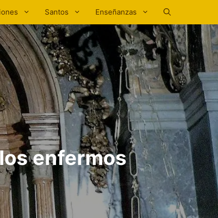
iones
Santos
Enseñanzas
 los enfermos