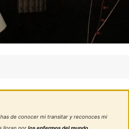
e has de conocer mi transitar y reconoces mi
s lloran por
los enfermos del mundo
.