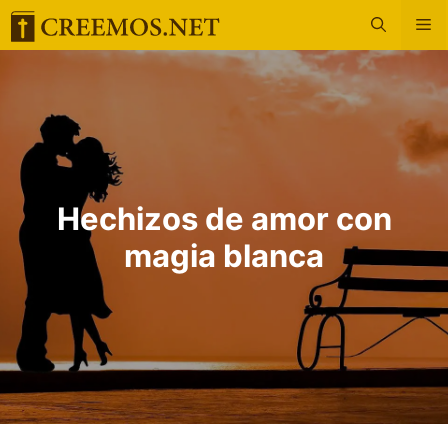
Saltar
M
al
contenido
Hechizos de amor con
magia blanca