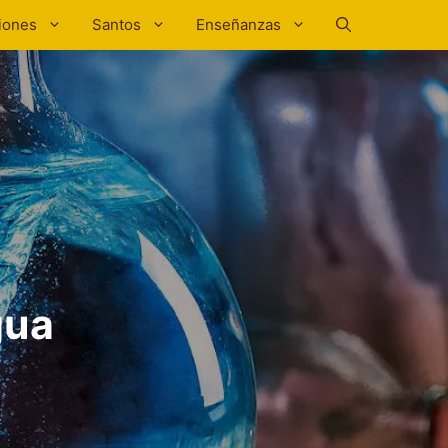
iones
Santos
Enseñanzas
gua