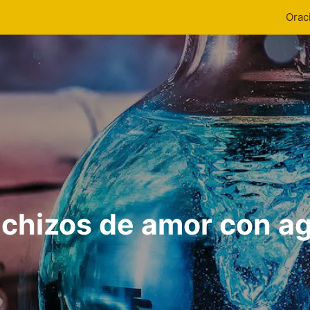
Orac
chizos de amor con a