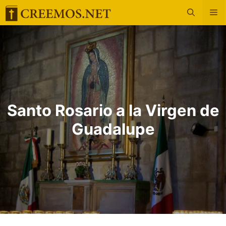
Saltar
M
al
contenido
Santo Rosario a la Virgen de
Guadalupe