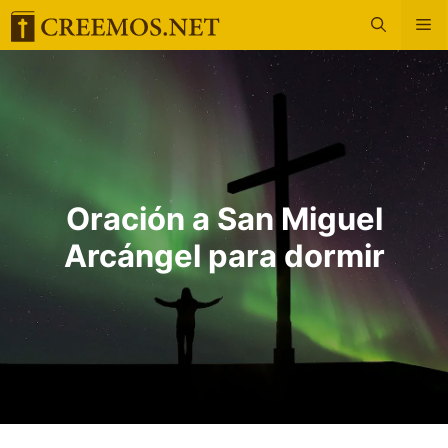
Saltar
M
al
contenido
Oración a San Miguel
Arcángel para dormir