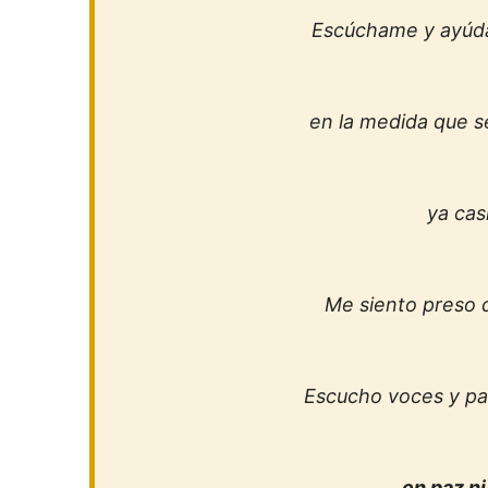
Escúchame y ayúda
en la medida que 
ya cas
Me siento preso 
Escucho voces y pa
en paz ni