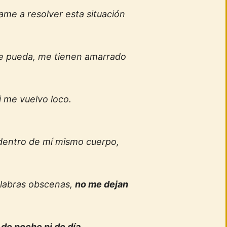
me a resolver esta situación
se pueda, me tienen amarrado
i me vuelvo loco.
dentro de mí mismo cuerpo,
labras obscenas,
no me dejan
 de noche ni de día
.