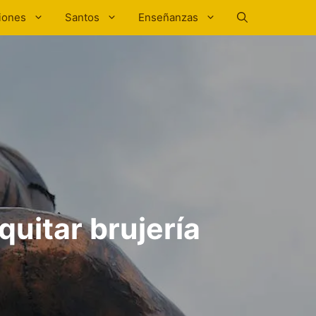
iones
Santos
Enseñanzas
uitar brujería