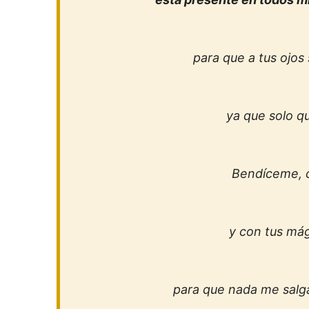
para que a tus ojos
ya que solo qu
Bendíceme, c
y con tus má
para que nada me salga