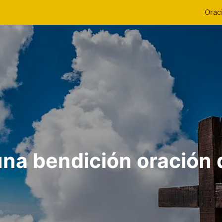
Orac
una bendición oración