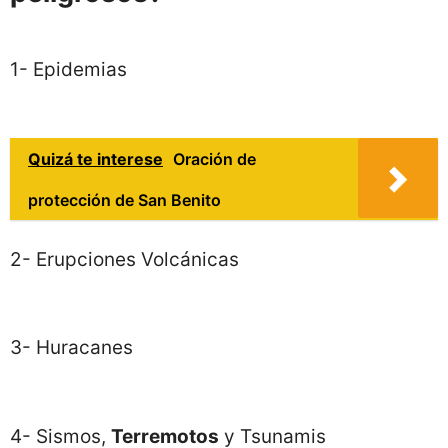
1- Epidemias
Quizá te interese
Oración de
protección de San Benito
2- Erupciones Volcánicas
3- Huracanes
4- Sismos,
Terremotos
y Tsunamis