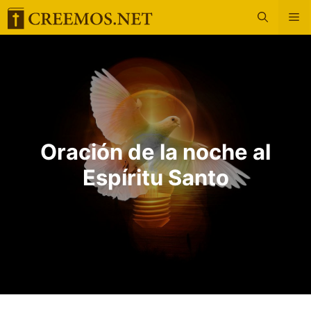
Saltar
M
al
contenido
Oración de la noche al
Espíritu Santo