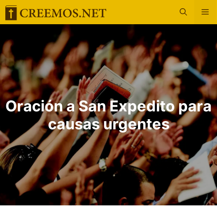
Saltar
M
al
contenido
Oración a San Expedito para
causas urgentes