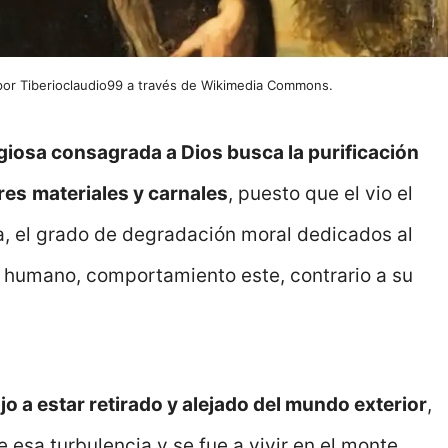
 por Tiberioclaudio99 a través de Wikimedia Commons.
igiosa consagrada a Dios busca la purificación
eres
materiales y carnales
, puesto que el vio el
 el grado de degradación moral dedicados al
er humano, comportamiento este, contrario a su
jo a estar retirado y alejado del mundo exterior
,
esa turbulencia y se fue a vivir en el monte