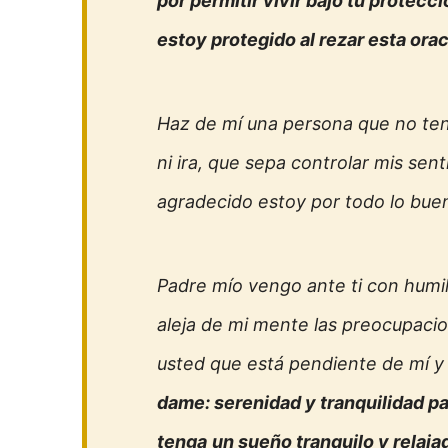
por permitir vivir bajo tu protecci
estoy protegido al rezar esta ora
Haz de mí una persona que no teng
ni ira, que sepa controlar mis se
agradecido estoy por todo lo buen
Padre mío vengo ante ti con humil
aleja de mi mente las preocupaci
usted que está pendiente de mí y
dame: serenidad y tranquilidad p
tenga
un sueño tranquilo y relaja