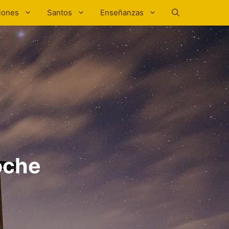
iones
Santos
Enseñanzas
oche