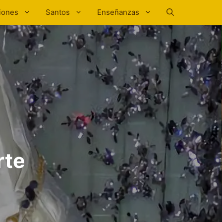
iones
Santos
Enseñanzas
rte