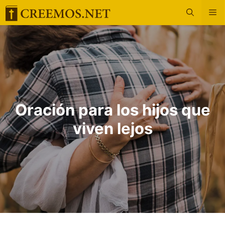
Saltar
M
al
contenido
Oración para los hijos que
viven lejos